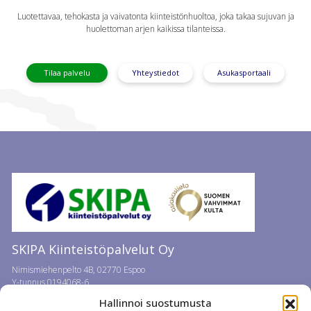
Luotettavaa, tehokasta ja vaivatonta kiinteistönhuoltoa, joka takaa sujuvan ja
huolettoman arjen kaikissa tilanteissa.
Tilaa palvelu
Yhteystiedot
Asukasportaali
SKIPA Kiinteistöpalvelut Oy
Nimismiehenpelto 4B, 02770 Espoo
Y-tunnus 0194068-6
Puh.
09 859 881
/ 24 h
Hallinnoi suostumusta