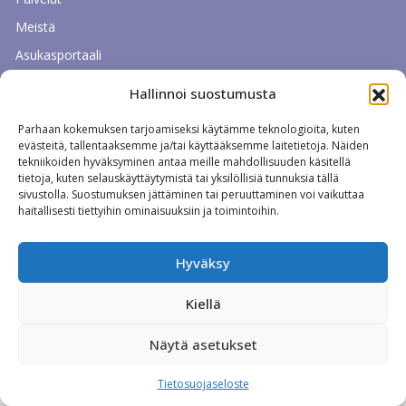
Meistä
Asukasportaali
Ota yhteyttä
Hallinnoi suostumusta
Asiointi
Parhaan kokemuksen tarjoamiseksi käytämme teknologioita, kuten
evästeitä, tallentaaksemme ja/tai käyttääksemme laitetietoja. Näiden
tekniikoiden hyväksyminen antaa meille mahdollisuuden käsitellä
tietoja, kuten selauskäyttäytymistä tai yksilöllisiä tunnuksia tällä
Tietosuojaseloste
|
Evästeet
sivustolla. Suostumuksen jättäminen tai peruuttaminen voi vaikuttaa
haitallisesti tiettyihin ominaisuuksiin ja toimintoihin.
Hyväksy
Kiellä
Näytä asetukset
Tietosuojaseloste