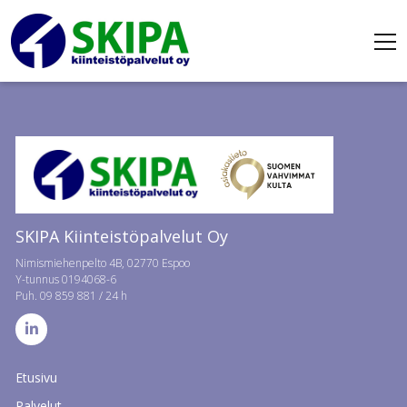
SKIPA Kiinteistöpalvelut Oy
Nimismiehenpelto 4B, 02770 Espoo
Y-tunnus 0194068-6
Puh.
09 859 881
/ 24 h
Etusivu
Palvelut