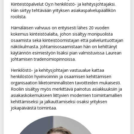
Kiinteistöpalvelut Oy:n henkilöstö- ja kehitysjohtajaksi.
Hän siirtyy tehtävään yrityksen asiakaspalvelupäällikön
roolista.
Hämäläisen vahvuus on erityisesti lähes 20 vuoden
kokemus kiinteistöalalta, johon sisältyy monipuolista
osaamista sekä kiinteistöomistajan että palveluntuottajan
näkökulmasta. Johtamisosaamistaan hän on kehittänyt
käytännön esimiestyön lisäksi pian valmistuvissa Laurean
johtamisen tradenomiopinnoissa.
Henkilöstö- ja kehitysjohtajan vastuualue kattaa
henkilöstön hyvinvoinnin ja osaamisen kehittämisen
organisaation liiketoiminnallisten tavoitteiden mukaisesti.
Rooliin sisältyy myös merkittävä painotus asiakkuuksiin ja
asiakaskokemukseen liittyvien modernien toimintamallien
kehittämiseksi ja jalkauttamiseksi osaksi yrityksen
jokapäiväistä toimintaa.