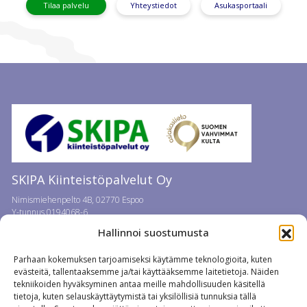
Tilaa palvelu
Yhteystiedot
Asukasportaali
SKIPA Kiinteistöpalvelut Oy
Nimismiehenpelto 4B, 02770 Espoo
Y-tunnus 0194068-6
Puh.
09 859 881
/ 24 h
Hallinnoi suostumusta
Parhaan kokemuksen tarjoamiseksi käytämme teknologioita, kuten
evästeitä, tallentaaksemme ja/tai käyttääksemme laitetietoja. Näiden
tekniikoiden hyväksyminen antaa meille mahdollisuuden käsitellä
Etusivu
tietoja, kuten selauskäyttäytymistä tai yksilöllisiä tunnuksia tällä